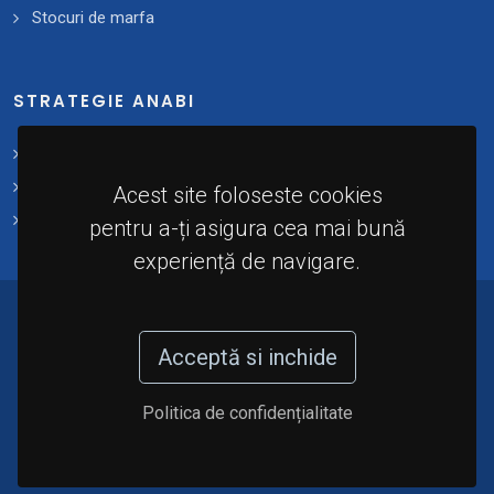
Stocuri de marfa
STRATEGIE ANABI
Strategii și planuri de acțiune
Plan 2021 - 2025
Acest site foloseste cookies
Implementare
pentru a-ți asigura cea mai bună
experiență de navigare.
© 2024 - Agenția Națională de Administrare a
Bunurilor Indisponibilizate (A.N.A.B.I). Toate
Acceptă si inchide
drepturile rezervate.
Politica de confidențialitate