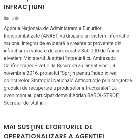
INFRACȚIUNI
Știri
Agenția Națională de Administrare a Bunurilor
Indisponibilizate (ANABI) va dispune un sistem informatic
național integrat de evidență a creanțelor provenite din
infracțiuni în valoare de aproximativ 850.000 de franci
elvețieni.Ministerul Justiției împreună cu Ambasada
Confederației Elveției la București au lansat vineri, 4
noiembrie 2016, proiectul “Sprijin pentru îndeplinirea
obiectivelor Strategiei Naționale Anticorupție prin creșterea
gradului de recuperare a produselor infracțiunilor”.La
eveniment au participat domnul Adrian BABOI-STROE,
Secretar de stat în...
MAI SUSŢINE EFORTURILE DE
OPERAȚIONALIZARE A AGENȚIEI