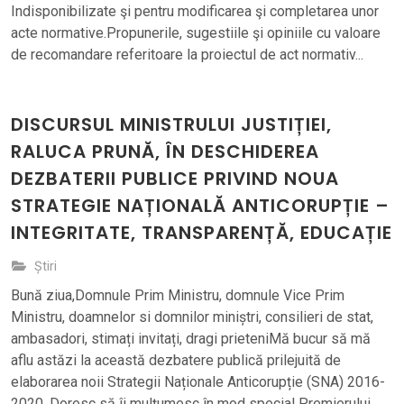
Indisponibilizate şi pentru modificarea şi completarea unor
acte normative.Propunerile, sugestiile şi opiniile cu valoare
de recomandare referitoare la proiectul de act normativ...
DISCURSUL MINISTRULUI JUSTIȚIEI,
RALUCA PRUNĂ, ÎN DESCHIDEREA
DEZBATERII PUBLICE PRIVIND NOUA
STRATEGIE NAȚIONALĂ ANTICORUPȚIE –
INTEGRITATE, TRANSPARENȚĂ, EDUCAȚIE
Știri
Bună ziua,Domnule Prim Ministru, domnule Vice Prim
Ministru, doamnelor si domnilor miniștri, consilieri de stat,
ambasadori, stimați invitați, dragi prieteniMă bucur să mă
aflu astăzi la această dezbatere publică prilejuită de
elaborarea noii Strategii Naționale Anticorupție (SNA) 2016-
2020. Doresc să îi mulțumesc în mod special Premierului