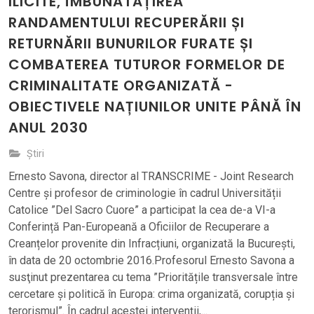
ILICITE, ÎMBUNĂTĂȚIREA
RANDAMENTULUI RECUPERĂRII ȘI
RETURNĂRII BUNURILOR FURATE ȘI
COMBATEREA TUTUROR FORMELOR DE
CRIMINALITATE ORGANIZATĂ -
OBIECTIVELE NAȚIUNILOR UNITE PÂNĂ ÎN
ANUL 2030
Știri
Ernesto Savona, director al TRANSCRIME - Joint Research
Centre și profesor de criminologie în cadrul Universității
Catolice ”Del Sacro Cuore” a participat la cea de-a VI-a
Conferință Pan-Europeană a Oficiilor de Recuperare a
Creanțelor provenite din Infracțiuni, organizată la București,
în data de 20 octombrie 2016.Profesorul Ernesto Savona a
susţinut prezentarea cu tema ”Prioritățile transversale între
cercetare și politică în Europa: crima organizată, corupția și
terorismul”. În cadrul acestei intervenții,...