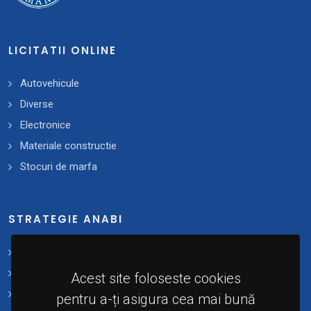
LICITATII ONLINE
Autovehicule
Diverse
Electronice
Materiale constructie
Stocuri de marfa
STRATEGIE ANABI
Strategii și planuri de acțiune
Plan 2021 - 2025
Acest site foloseste cookies
Implementare
pentru a-ți asigura cea mai bună