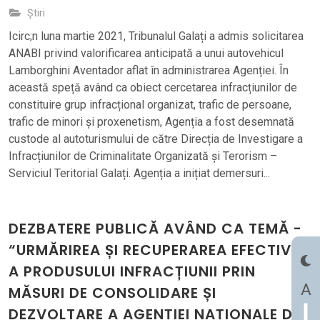
Știri
Icirc;n luna martie 2021, Tribunalul Galați a admis solicitarea
ANABI privind valorificarea anticipată a unui autovehicul
Lamborghini Aventador aflat în administrarea Agenției. În
această speță având ca obiect cercetarea infracțiunilor de
constituire grup infracțional organizat, trafic de persoane,
trafic de minori și proxenetism, Agenția a fost desemnată
custode al autoturismului de către Direcția de Investigare a
Infracțiunilor de Criminalitate Organizată și Terorism –
Serviciul Teritorial Galați. Agenția a inițiat demersuri...
DEZBATERE PUBLICĂ AVÂND CA TEMĂ -
“URMĂRIREA ȘI RECUPERAREA EFECTIVĂ
A PRODUSULUI INFRACȚIUNII PRIN
A
MĂSURI DE CONSOLIDARE ȘI
DEZVOLTARE A AGENȚIEI NAȚIONALE DE