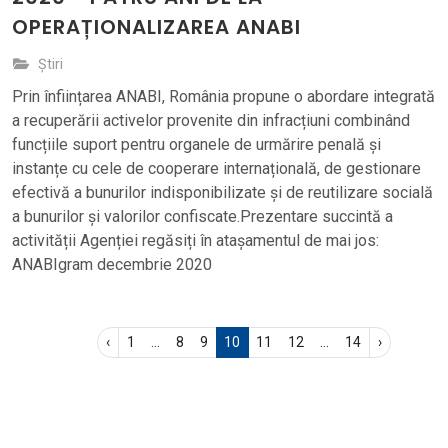
OPERAȚIONALIZAREA ANABI
Știri
Prin înființarea ANABI, România propune o abordare integrată
a recuperării activelor provenite din infracțiuni combinând
funcțiile suport pentru organele de urmărire penală și
instanțe cu cele de cooperare internațională, de gestionare
efectivă a bunurilor indisponibilizate și de reutilizare socială
a bunurilor și valorilor confiscate.Prezentare succintă a
activității Agenției regăsiți în atașamentul de mai jos:
ANABIgram decembrie 2020
‹
1
...
8
9
10
11
12
...
14
›