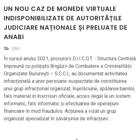
UN NOU CAZ DE MONEDE VIRTUALE
INDISPONIBILIZATE DE AUTORITĂȚILE
JUDICIARE NAȚIONALE ȘI PRELUATE DE
ANABI
Știri
În cursul anului 2021, procurorii D.I.I.C.O.T. - Structura Centrală
împreună cu polițiștii Brigăzii de Combatere a Criminalității
Organizate București – S.C.C.I., au documentat activitatea
infracțională a unor persoane suspectate de constituirea
unui grup infracțional organizat, înşelăciune, spălarea banilor,
fals material în înscrisuri oficiale, acces ilegal la un sistem
informatic, fals informatic și efectuarea de operațiuni
financiare în mod fraudulos. Acțiunea a vizat un grup
organizat specializat în săvârșirea de infracțiuni...